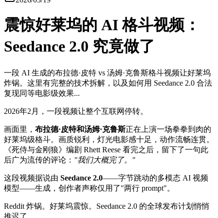
震惊好莱坞的 AI 格斗视频：
Seedance 2.0 究竟做了
一段 AI 生成的布拉德·皮特 vs 汤姆·克鲁斯格斗视频让好莱坞
炸锅。这里有完整的技术拆解，以及如何用 Seedance 2.0 合法
复现同等电影级效果...
2026年2月，一段视频让整个互联网停转。
画面里，
布拉德·皮特和汤姆·克鲁斯
正在上演一场拳拳到肉的
好莱坞级格斗。画质锐利，灯光电影感十足，动作流畅连贯。
《死侍与金刚狼》编剧 Rhett Reese 看完之后，留下了一句此
后广为流传的评论：
"我们大概完了。"
这段视频据说由
Seedance 2.0
——字节跳动的多模态 AI 视频
模型——生成，创作者声称仅用了"两行 prompt"。
Reddit 炸锅。好莱坞震惊。Seedance 2.0 的全球发布计划悄悄
推迟了。