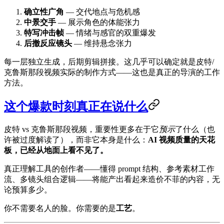
确立性广角
— 交代地点与危机感
中景交手
— 展示角色的体能张力
特写冲击帧
— 情绪与感官的双重爆发
后撤反应镜头
— 维持悬念张力
每一层独立生成，后期剪辑拼接。这几乎可以确定就是皮特/
克鲁斯那段视频实际的制作方式——这也是真正的导演的工作
方法。
这个爆款时刻真正在说什么
皮特 vs 克鲁斯那段视频，重要性更多在于它
预示
了什么（也
许被过度解读了），而非它本身是什么：
AI 视频质量的天花
板，已经从地面上看不见了。
真正理解工具的创作者——懂得 prompt 结构、参考素材工作
流、多镜头组合逻辑——将能产出看起来造价不菲的内容，无
论预算多少。
你不需要名人的脸。你需要的是
工艺
。