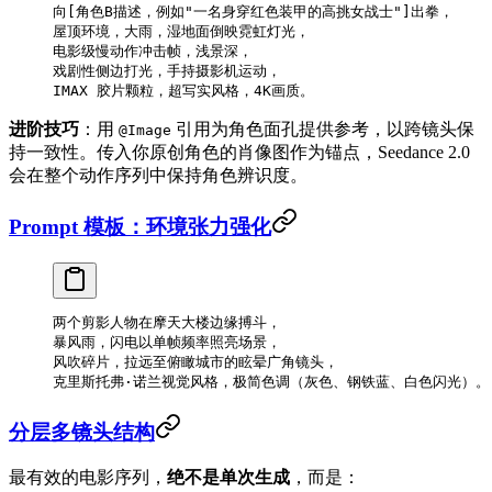
向[角色B描述，例如"一名身穿红色装甲的高挑女战士"]出拳，
屋顶环境，大雨，湿地面倒映霓虹灯光，
电影级慢动作冲击帧，浅景深，
戏剧性侧边打光，手持摄影机运动，
IMAX 胶片颗粒，超写实风格，4K画质。
进阶技巧
：用
引用为角色面孔提供参考，以跨镜头保
@Image
持一致性。传入你原创角色的肖像图作为锚点，Seedance 2.0
会在整个动作序列中保持角色辨识度。
Prompt 模板：环境张力强化
两个剪影人物在摩天大楼边缘搏斗，
暴风雨，闪电以单帧频率照亮场景，
风吹碎片，拉远至俯瞰城市的眩晕广角镜头，
克里斯托弗·诺兰视觉风格，极简色调（灰色、钢铁蓝、白色闪光）。
分层多镜头结构
最有效的电影序列，
绝不是单次生成
，而是：