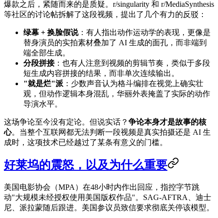
爆款之后，紧随而来的是质疑。r/singularity 和 r/MediaSynthesis
等社区的讨论帖拆解了这段视频，提出了几个有力的反驳：
绿幕 + 换脸假说
：有人指出动作运动学的表现，更像是
替身演员的实拍素材叠加了 AI 生成的面孔，而非端到
端全部生成。
分段拼接
：也有人注意到视频的剪辑节奏，类似于多段
短生成内容拼接的结果，而非单次连续输出。
"就是烂"派
：少数声音认为格斗编排在视觉上确实壮
观，但动作逻辑本身混乱，华丽外表掩盖了实际的动作
导演水平。
这场争论至今没有定论。但说实话？
争论本身才是故事的核
心
。当整个互联网都无法判断一段视频是真实拍摄还是 AI 生
成时，这项技术已经越过了某条有意义的门槛。
好莱坞的震怒，以及为什么重要
美国电影协会（MPA）在48小时内作出回应，指控字节跳
动"大规模未经授权使用美国版权作品"。SAG-AFTRA、迪士
尼、派拉蒙随后跟进。美国参议员致信要求彻底关停该模型。