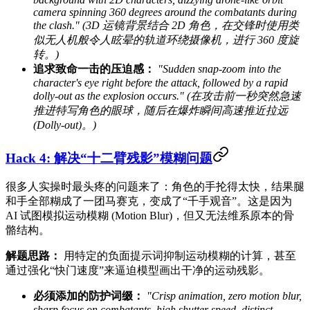
camera spinning 360 degrees around the combatants during
the clash." (3D 运镜背景结合 2D 角色，在交锋时使用类
似无人机般令人眩晕的轨道环绕摄像机，进行 360 度旋
转。)
追求致命一击的压迫感：
"Sudden snap-zoom into the
character's eye right before the attack, followed by a rapid
dolly-out as the explosion occurs." (在攻击前一秒突然急速
推进特写角色的眼球，随后在爆炸瞬间高速推近拉远
(Dolly-out)。)
Hack 4: 解决“十二臂残影”模糊问题
很多人实操时最头疼的问题来了：角色的手抡得太快，结果腿
和手全部糊成了一团马赛克，变成了“千手观音”。这是因为
AI 试图模拟运动模糊 (Motion Blur)，但又无法维系原本的骨
骼结构。
解题思路：
用特定的负面提示词抑制运动模糊的计算，甚至
通过强化“快门速度”来逼迫模型画出干净的运动残影。
必须添加的防护词缀：
"Crisp animation, zero motion blur,
sharp focus on combatants, high shutter speed, distinct