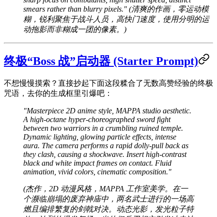
smears rather than blurry pixels." (清爽的作画，零运动模
糊，锐利聚焦于战斗人员，高快门速度，使用分明的运
动拖影而非糊成一团的像素。)
终极“Boss 战”启动器 (Starter Prompt)
不想慢慢摸索？直接抄起下面这段糅合了无数高赞经验的终极
咒语，去你的生成框里引爆吧：
"Masterpiece 2D anime style, MAPPA studio aesthetic.
A high-octane hyper-choreographed sword fight
between two warriors in a crumbling ruined temple.
Dynamic lighting, glowing particle effects, intense
aura. The camera performs a rapid dolly-pull back as
they clash, causing a shockwave. Insert high-contrast
black and white impact frames on contact. Fluid
animation, vivid colors, cinematic composition."
(杰作，2D 动漫风格，MAPPA 工作室美学。在一
个濒临崩塌的废弃神庙中，两名武士进行的一场高
燃且编排繁复的剑戟对决。动态光影，发光粒子特