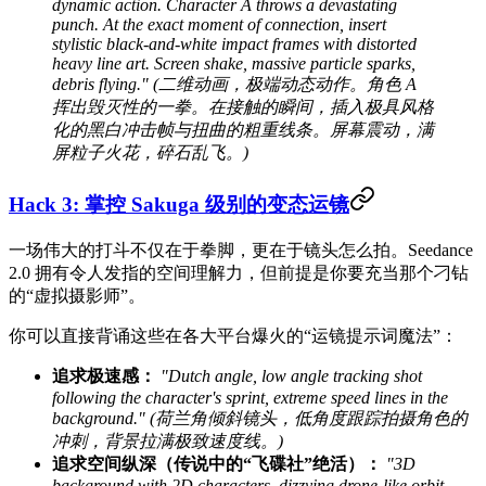
dynamic action. Character A throws a devastating
punch. At the exact moment of connection, insert
stylistic black-and-white impact frames with distorted
heavy line art. Screen shake, massive particle sparks,
debris flying." (二维动画，极端动态动作。角色 A
挥出毁灭性的一拳。在接触的瞬间，插入极具风格
化的黑白冲击帧与扭曲的粗重线条。屏幕震动，满
屏粒子火花，碎石乱飞。)
Hack 3: 掌控 Sakuga 级别的变态运镜
一场伟大的打斗不仅在于拳脚，更在于镜头怎么拍。Seedance
2.0 拥有令人发指的空间理解力，但前提是你要充当那个刁钻
的“虚拟摄影师”。
你可以直接背诵这些在各大平台爆火的“运镜提示词魔法”：
追求极速感：
"Dutch angle, low angle tracking shot
following the character's sprint, extreme speed lines in the
background." (荷兰角倾斜镜头，低角度跟踪拍摄角色的
冲刺，背景拉满极致速度线。)
追求空间纵深（传说中的“飞碟社”绝活）：
"3D
background with 2D characters, dizzying drone-like orbit