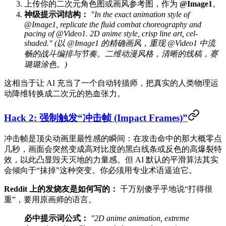
上传你的二次元角色图或画风参考图，作为
@Image1
。
神级提示词结构：
"In the exact animation style of
@Image1, replicate the fluid combat choreography and
pacing of @Video1. 2D anime style, crisp line art, cel-
shaded." (以 @Image1 的精确画风，重现 @Video1 中流
畅的战斗编排与节奏。二维动漫风格，清晰的线稿，赛
璐璐涂色。)
这相当于让 AI 充当了一个自动转描师，把真实的人类物理运
动降维转换成二次元的热血张力。
Hack 2: 强制触发“冲击帧 (Impact Frames)”
冲击帧是顶尖动画里最性感的瞬间：在攻击命中的那大概零点
几秒，画面会突然变成高对比度的黑白线条或反色的高爆裂特
效，以此凸显毁天灭地的力量感。但 AI 默认的平滑算法其实
会倾向于“抹掉”这种突变。你必须用专业术语逼迫它。
Reddit 上的发烧友是如何写的：
千万别傻乎乎地说“打得很
重”，要用原画师的语言。
必中提示词公式：
"2D anime animation, extreme