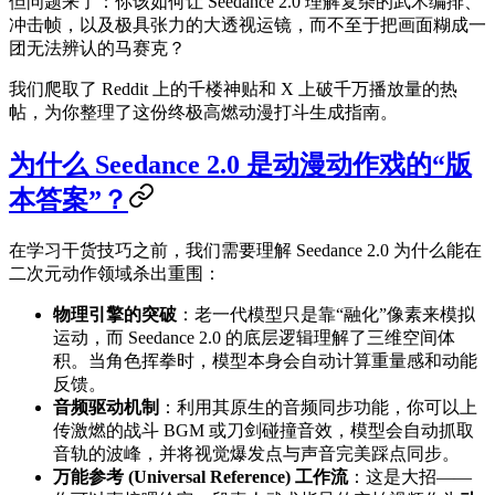
但问题来了：你该如何让 Seedance 2.0 理解复杂的武术编排、
冲击帧，以及极具张力的大透视运镜，而不至于把画面糊成一
团无法辨认的马赛克？
我们爬取了 Reddit 上的千楼神贴和 X 上破千万播放量的热
帖，为你整理了这份终极高燃动漫打斗生成指南。
为什么 Seedance 2.0 是动漫动作戏的“版
本答案”？
在学习干货技巧之前，我们需要理解 Seedance 2.0 为什么能在
二次元动作领域杀出重围：
物理引擎的突破
：老一代模型只是靠“融化”像素来模拟
运动，而 Seedance 2.0 的底层逻辑理解了三维空间体
积。当角色挥拳时，模型本身会自动计算重量感和动能
反馈。
音频驱动机制
：利用其原生的音频同步功能，你可以上
传激燃的战斗 BGM 或刀剑碰撞音效，模型会自动抓取
音轨的波峰，并将视觉爆发点与声音完美踩点同步。
万能参考 (Universal Reference) 工作流
：这是大招——