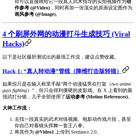
你可以直接喂给它一段真人武术指导的实拍视频作为
动
作参考 (@Video)
，同时再加一张顶尖的原画设定图作为
画风参考 (@Image)
。
4 个刷屏外网的动漫打斗生成技巧 (Viral
Hacks)
以下是社区爆肝测试出的最强工作流，建议点赞收藏。
Hack 1: “真人转动漫”管线（降维打击版转描）
如果你只是在输入框里手敲“两个动漫猛男在打架（
two anime
guys fighting
）”，你只会得到僵硬的皮影戏。在 X 上看到的最
强武打分镜，几乎全部使用了
运动参考 (Motion References)
。
大神工作流：
去找一段真实的武术对练视频、电影动作戏片段，甚至
你自己对着镜头挥舞一套王八拳。
将其作为
@Video1
上传到 Seedance 2.0。