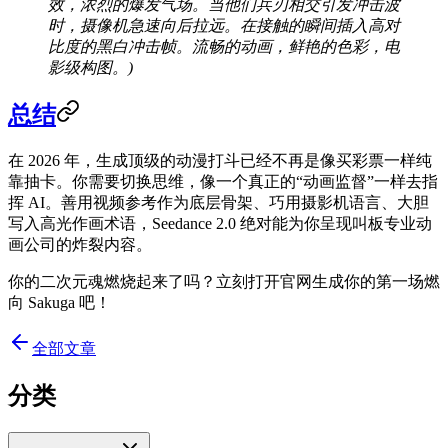
效，浓烈的爆发气场。当他们兵刃相交引发冲击波
时，摄像机急速向后拉远。在接触的瞬间插入高对
比度的黑白冲击帧。流畅的动画，鲜艳的色彩，电
影级构图。)
总结
在 2026 年，生成顶级的动漫打斗已经不再是像买彩票一样纯
靠抽卡。你需要切换思维，像一个真正的“动画监督”一样去指
挥 AI。善用视频参考作为底层骨架、巧用摄影机语言、大胆
写入高光作画术语，Seedance 2.0 绝对能为你呈现叫板专业动
画公司的炸裂内容。
你的二次元魂燃烧起来了吗？立刻打开官网生成你的第一场燃
向 Sakuga 吧！
全部文章
分类